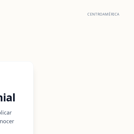
CENTROAMÉRICA
ial
licar
onocer